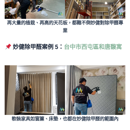
再大量的植栽、再高的天花板，都難不倒妙健對除甲醛專
業
妙健除甲醛案例 5：
台中市西屯區和唐馥寓
軟裝家具如窗簾、床墊，也都在妙健除甲醛的範圍內