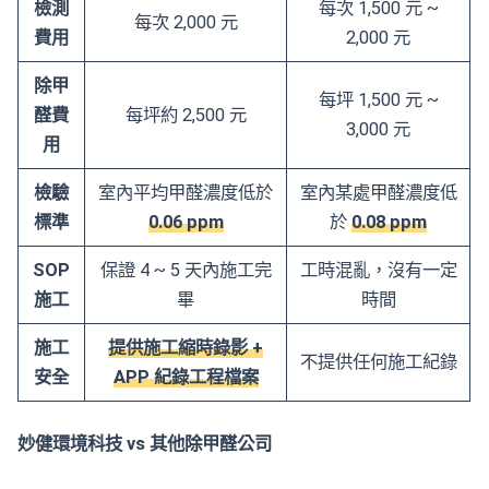
檢測
每次 1,500 元 ~
每次 2,000 元
費用
2,000 元
除甲
每坪 1,500 元 ~
醛費
每坪約 2,500 元
3,000 元
用
檢驗
室內平均甲醛濃度低於
室內某處甲醛濃度低
標準
0.06 ppm
於
0.08 ppm
SOP
保證 4 ~ 5 天內施工完
工時混亂，沒有一定
施工
畢
時間
施工
提供施工縮時錄影 +
不提供任何施工紀錄
安全
APP 紀錄工程檔案
妙健環境科技 vs 其他除甲醛公司