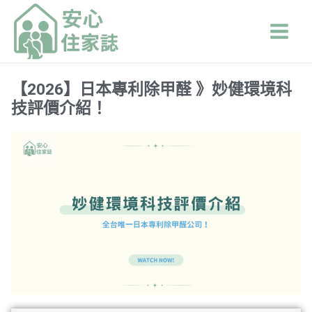
跳
Main
至
Men
主
要
內
【2026】日本專利除甲醛 》妙健環境科
容
技評價介紹！