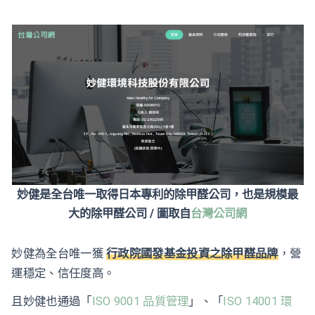
妙健是全台唯一取得日本專利的除甲醛公司，也是規模最
大的除甲醛公司 / 圖取自
台灣公司網
妙健為全台唯一獲
行政院國發基金投資之除甲醛品牌
，營
運穩定、信任度高。
且妙健也通過「
ISO 9001 品質管理
」、「
ISO 14001 環