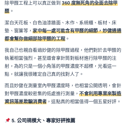
除甲醛工程上可以真正做到
360 度無死角的全面去除甲
醛
。
潔白天花板、白色油漆牆面、木作、系統櫃、板材、床
墊、窗簾等，
家中每一處可能含有甲醛的細節，妙健通通
都會幫你做細部除甲醛的工程
。
我自己也親自看過妙健的除甲醛過程，他們對於去甲醛的
執著相當強烈，甚至還會拿針筒對板材進行除甲醛的注
射，為的只是一個小角落的甲醛濃度不超標，光看這一
點，就讓我很確定自己真的找對人了。
而且妙健在測量室內甲醛濃度時，也相當公開透明，會針
對甲醛濃度較密集的低處進行測量，
不會利用專業來製造
資訊落差欺騙消費者
，這點真的相當值得一個五星好評。
5. 公司規模大、專家好評推薦