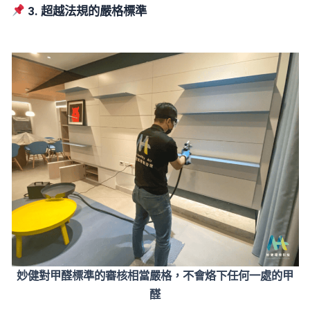
3. 超越法規的嚴格標準
妙健對甲醛標準的審核相當嚴格，不會烙下任何一處的甲
醛