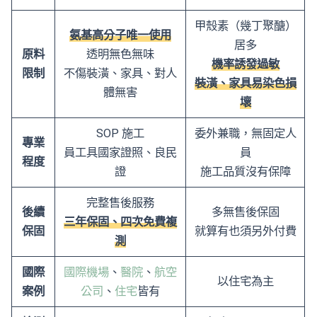
甲殼素（幾丁聚醣）
氨基高分子唯一使用
居多
原料
透明無色無味
機率誘發過敏
限制
不傷裝潢、家具、對人
裝潢、家具易染色損
體無害
壞
SOP 施工
委外兼職，無固定人
專業
員工具國家證照、良民
員
程度
證
施工品質沒有保障
完整售後服務
後續
多無售後保固
三年保固、四次免費複
保固
就算有也須另外付費
測
國際
國際機場
、
醫院
、
航空
以住宅為主
案例
公司
、
住宅
皆有