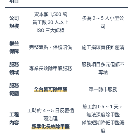
項目
資本額 1,500 萬
公司
多為 2 ~ 5 人小型公
員工數 30 人以上
規模
司
ISO 三大認證
權益
完整盤點、保護賠償
施工損壞責任難釐清
保障
服務
服務項目多元但都不
專業長效除甲醛服務
領域
專精
服務
全台皆可除甲醛
單一縣市服務
範圍
施工約 0.5 ~ 1 天，
工時約 4 ~ 5 日反覆循
工程
無法深度除甲醛
環治理
內容
僅能短期降低甲醛濃
標準化長效除甲醛
度