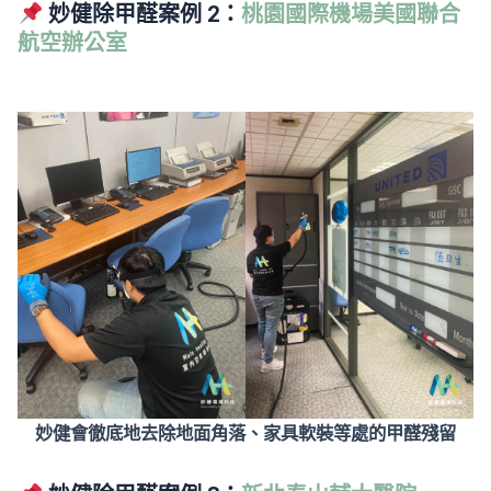
妙健除甲醛案例 2：
桃園國際機場美國聯合
航空辦公室
妙健會徹底地去除地面角落、家具軟裝等處的甲醛殘留