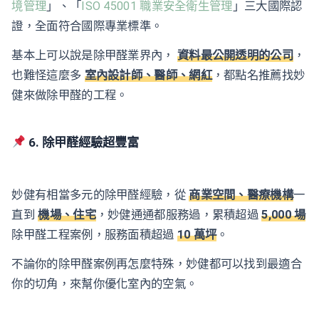
境管理
」、「
ISO 45001 職業安全衛⽣管理
」三⼤國際認
證，全⾯符合國際專業標準。
基本上可以說是除甲醛業界內，
資料最公開透明的公司
，
也難怪這麼多
室內設計師、醫師、網紅
，都點名推薦找妙
健來做除甲醛的工程。
6. 除甲醛經驗超豐富
妙健有相當多元的除甲醛經驗，從
商業空間、醫療機構
一
直到
機場、住宅
，妙健通通都服務過，累積超過
5,000 場
除甲醛⼯程案例，服務面積超過
10 萬坪
。
不論你的除甲醛案例再怎麼特殊，妙健都可以找到最適合
你的切角，來幫你優化室內的空氣。