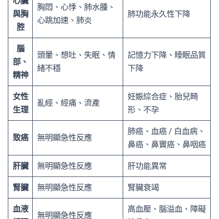
心臟
胸悶、心悸、肺水腫、
與胸
肺功能永久性下降
心跳加速、肺炎
腔
腦
頭暈、想吐、失眠、情
記憶力下降、睡眠品質
部、
緒不穩
下降
精神
女性
妊娠綜合症、胎兒畸
亂經、經痛、流產
生理
形、不孕
肺癌、血癌 / 白血病、
致癌
無明顯急性反應
鼻癌、鼻竇癌、鼻咽癌
肝臟
無明顯急性反應
肝功能異常
腎臟
無明顯急性反應
腎臟衰竭
血液
高血壓、腦溢血、障礙
無明顯急性反應