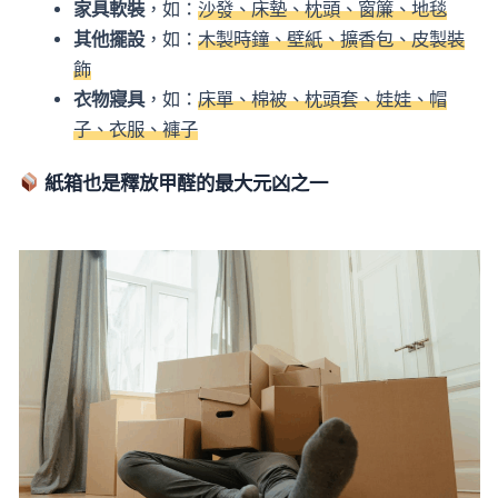
家具軟裝
，如：
沙發、床墊、枕頭、窗簾、地毯
其他擺設
，如：
木製時鐘、壁紙、擴香包、皮製裝
飾
衣物寢具
，如：
床單、棉被、枕頭套、娃娃、帽
子、衣服、褲子
紙箱也是釋放甲醛的最大元凶之一