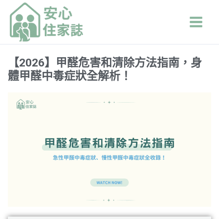
跳
Main
至
Men
主
要
內
【2026】甲醛危害和清除方法指南，身
容
體甲醛中毒症狀全解析！