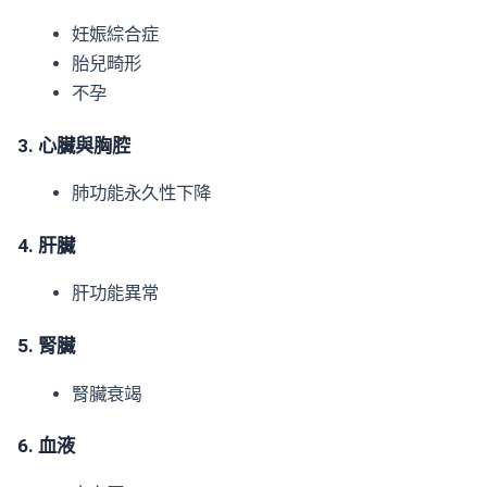
妊娠綜合症
胎兒畸形
不孕
3. 心臟與胸腔
肺功能永久性下降
4. 肝臟
肝功能異常
5. 腎臟
腎臟衰竭
6. 血液