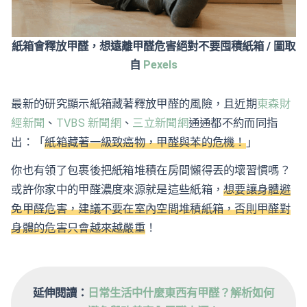
紙箱會釋放甲醛，想遠離甲醛危害絕對不要囤積紙箱 / 圖取
自
Pexels
最新的研究顯示紙箱藏著釋放甲醛的風險，且近期
東森財
經新聞
、
TVBS 新聞網
、
三立新聞網
通通都不約而同指
出：「
紙箱藏著一級致癌物，甲醛與苯的危機！
」
你也有領了包裹後把紙箱堆積在房間懶得丟的壞習慣嗎？
或許你家中的甲醛濃度來源就是這些紙箱，
想要讓身體避
免甲醛危害，建議不要在室內空間堆積紙箱，否則甲醛對
身體的危害只會越來越嚴重
！
延伸閱讀：
日常生活中什麼東西有甲醛？解析如何