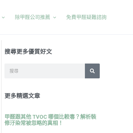
除甲醛公司推薦
免費甲醛疑難諮詢
搜尋更多優質好文
搜
尋
更多精選文章
甲醛跟其他 TVOC 哪個比較毒？解析裝
修汙染常被忽略的真相！