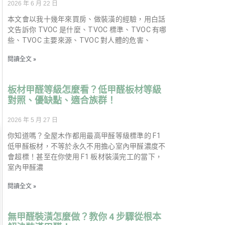
2026 年 6 月 22 日
本文會以我十幾年來買房、做裝潢的經驗，用白話
文告訴你 TVOC 是什麼、TVOC 標準、TVOC 有哪
些、TVOC 主要來源、TVOC 對人體的危害、
閱讀全文 »
板材甲醛等級怎麼看？低甲醛板材等級
對照、優缺點、適合族群！
2026 年 5 月 27 日
你知道嗎？全屋木作都用最高甲醛等級標準的 F1
低甲醛板材，不等於永久不用擔心室內甲醛濃度不
會超標！甚至在你使用 F1 板材裝潢完工的當下，
室內甲醛濃
閱讀全文 »
無甲醛裝潢怎麼做？教你 4 步驟從根本