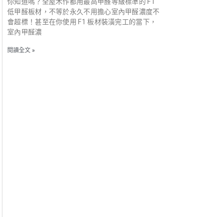
你知道嗎？全屋木作都用最高甲醛等級標準的 F1
低甲醛板材，不等於永久不用擔心室內甲醛濃度不
會超標！甚至在你使用 F1 板材裝潢完工的當下，
室內甲醛濃
閱讀全文 »