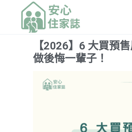
跳
至
主
要
內
【2026】6 大買
容
做後悔一輩子！