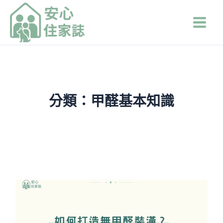
跳
Main
至
Men
主
要
內
容
分類：甲醛基本知識
頁
頁
頁
面
面
面